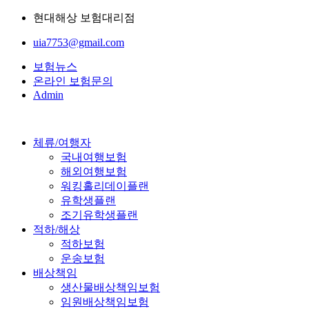
현대해상 보험대리점
uia7753@gmail.com
보험뉴스
온라인 보험문의
Admin
체류/여행자
국내여행보험
해외여행보험
워킹홀리데이플랜
유학생플랜
조기유학생플랜
적하/해상
적하보험
운송보험
배상책임
생산물배상책임보험
임원배상책임보험