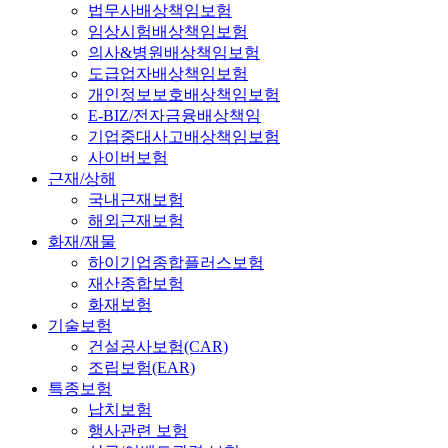
법무사배상책임보험
임상시험배상책임보험
의사&병원배상책임보험
도급업자배상책임보험
개인정보보호배상책임보험
E-BIZ/전자금융배상책임
기업중대사고배상책임보험
사이버보험
근재/상해
국내근재보험
해외근재보험
화재/재물
하이기업종합플러스보험
재산종합보험
화재보험
기술보험
건설공사보험(CAR)
조립보험(EAR)
특종보험
납치보험
행사관련 보험